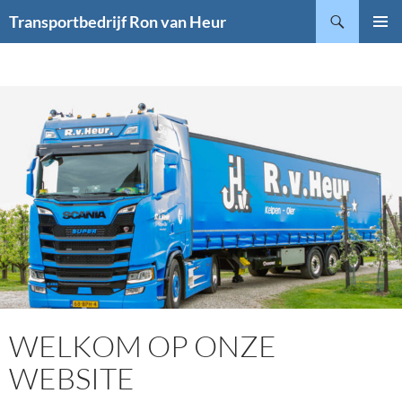
Ga
Zoeken
Transportbedrijf Ron van Heur
naar
PRIMAI
de
MENU
inhoud
WELKOM OP ONZE
WEBSITE